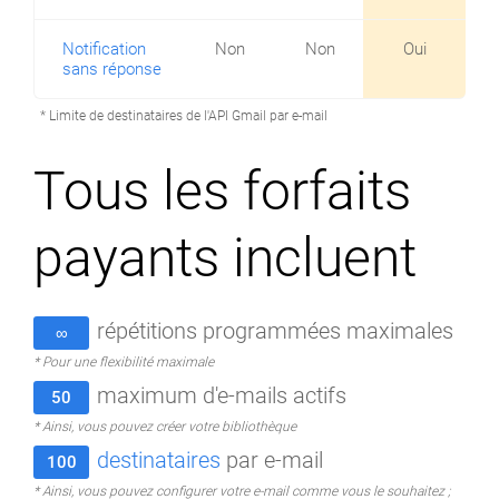
Notification
Non
Non
Oui
sans réponse
* Limite de destinataires de l'API Gmail par e-mail
Tous les forfaits
payants incluent
répétitions programmées maximales
∞
* Pour une flexibilité maximale
maximum d'e-mails actifs
50
* Ainsi, vous pouvez créer votre bibliothèque
destinataires
par e-mail
100
* Ainsi, vous pouvez configurer votre e-mail comme vous le souhaitez ;