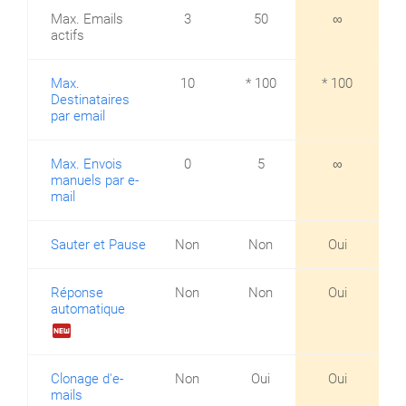
Max. Emails
3
50
∞
actifs
Max.
10
* 100
* 100
Destinataires
par email
Max. Envois
0
5
∞
manuels par e-
mail
Sauter et Pause
Non
Non
Oui
Réponse
Non
Non
Oui
automatique
fiber_new
Clonage d'e-
Non
Oui
Oui
mails