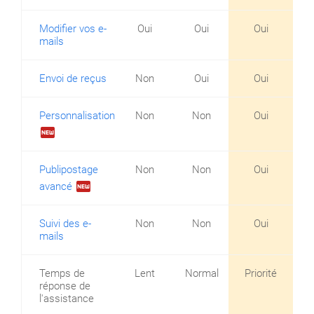
Modifier vos e-
Oui
Oui
Oui
mails
Envoi de reçus
Non
Oui
Oui
Personnalisation
Non
Non
Oui
fiber_new
Publipostage
Non
Non
Oui
fiber_new
avancé
Suivi des e-
Non
Non
Oui
mails
Temps de
Lent
Normal
Priorité
réponse de
l'assistance