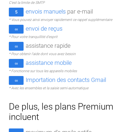
C'est la limite de SMTP
envois manuels
par e-mail
5
* Vous pouvez ainsi envoyer rapidement ce rappel supplémentaire
envoi de reçus
∞
* Pour votre tranquillité d'esprit
assistance rapide
∞
* Pour obtenir l'aide dont vous avez besoin
assistance mobile
∞
* Fonctionne sur tous les appareils mobiles
Importation des contacts Gmail
∞
* Avec les ensembles et la saisie semi-automatique
De plus, les plans Premium
incluent