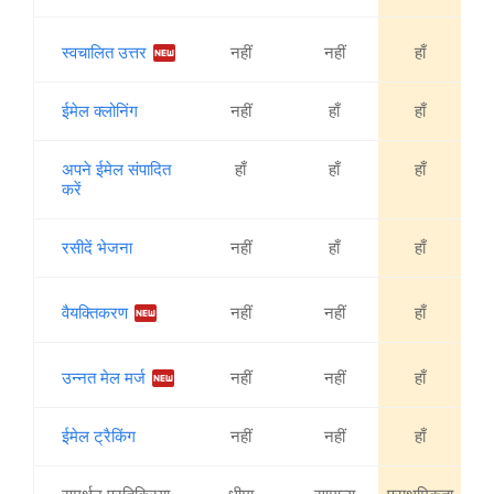
fiber_new
स्वचालित उत्तर
नहीं
नहीं
हाँ
ईमेल क्लोनिंग
नहीं
हाँ
हाँ
अपने ईमेल संपादित
हाँ
हाँ
हाँ
करें
रसीदें भेजना
नहीं
हाँ
हाँ
fiber_new
वैयक्तिकरण
नहीं
नहीं
हाँ
fiber_new
उन्नत मेल मर्ज
नहीं
नहीं
हाँ
ईमेल ट्रैकिंग
नहीं
नहीं
हाँ