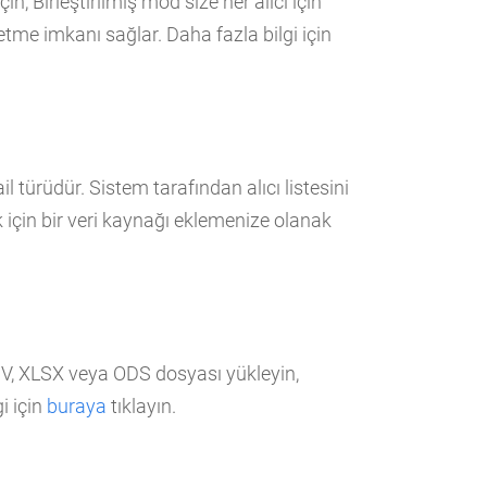
n, Birleştirilmiş mod size her alıcı için
tme imkanı sağlar. Daha fazla bilgi için
l türüdür. Sistem tarafından alıcı listesini
 için bir veri kaynağı eklemenize olanak
CSV, XLSX veya ODS dosyası yükleyin,
i için
buraya
tıklayın.