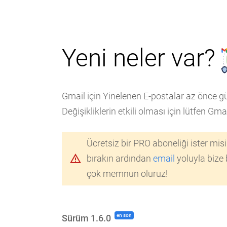
Yeni neler var?
Gmail için Yinelenen E-postalar az önce gün
Değişikliklerin etkili olması için lütfen Gma
Ücretsiz bir PRO aboneliği ister misi
warning_amber
bırakın ardından
email
yoluyla bize 
çok memnun oluruz!
en son
Sürüm 1.6.0