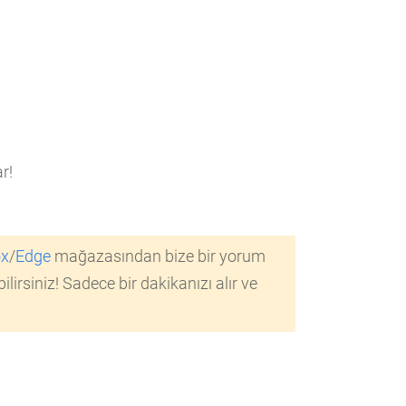
r!
ox
/
Edge
mağazasından bize bir yorum
lirsiniz! Sadece bir dakikanızı alır ve