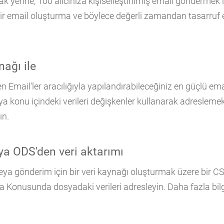
k yerine, 100 alıcınıza kişiselleştirilmiş email göndermek içi
 bir email oluşturma ve böylece değerli zamandan tasarruf e
nağı ile
n Email'ler aracılığıyla yapılandırabileceğiniz en güçlü emai
ya konu içindeki verileri değişkenler kullanarak adreslemek
ın.
a ODS'den veri aktarımı
 veya gönderim için bir veri kaynağı oluşturmak üzere bir 
a Konusunda dosyadaki verileri adresleyin. Daha fazla bilg