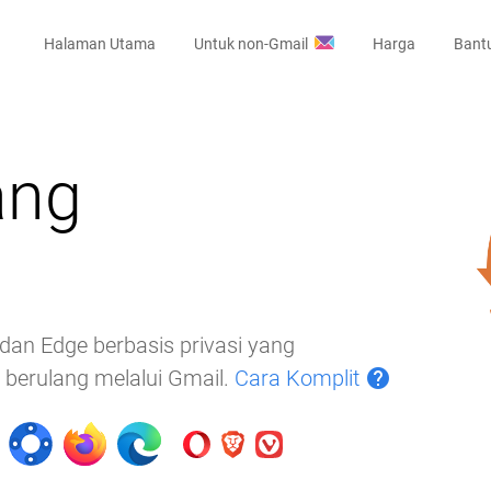
Halaman Utama
Untuk non-Gmail
Harga
Bant
ang
dan Edge berbasis privasi yang
berulang melalui Gmail.
Cara Komplit
help