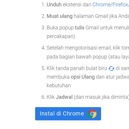
Unduh
ekstensi dari
Chrome
/
Firefox
Muat ulang
halaman Gmail jika An
Buka popup
tulis
Gmail untuk menuli
percakapan)
Setelah mengotorisasi email, klik to
pada bagian bawah popup (atau laya
Klik tanda panah bulat biru
di sa
membuka
opsi Ulang
dan atur jadwa
kebutuhan
Klik
Jadwal
(dan masuk jika diminta
Instal di Chrome