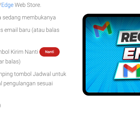
/
Edge
Web Store.
da sedang membukanya
s email baru (atau balas
mbol Kirim Nanti
r balas)
mping tombol Jadwal untuk
l pengulangan sesuai
)