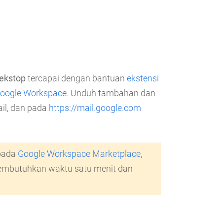
ekstop
tercapai dengan bantuan
ekstensi
oogle Workspace
. Unduh tambahan dan
l, dan pada
https://mail.google.com
 pada
Google Workspace Marketplace
,
embutuhkan waktu satu menit dan