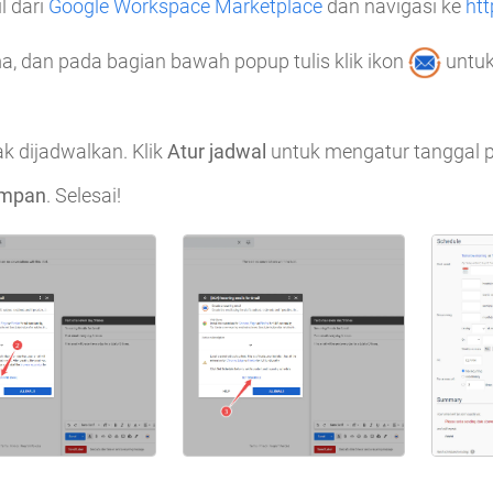
l dari
Google Workspace Marketplace
dan navigasi ke
htt
ima, dan pada bagian bawah popup tulis klik ikon
untu
ak dijadwalkan. Klik
Atur jadwal
untuk mengatur tanggal p
impan
. Selesai!