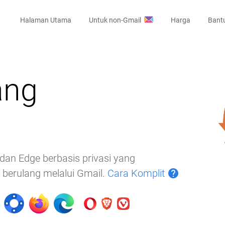
Halaman Utama
Untuk non-Gmail
Harga
Bant
ang
dan Edge berbasis privasi yang
berulang melalui Gmail.
Cara Komplit
help