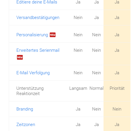
Editiere deine E-Mails
Ja
Ja
Ja
Versandbestätigungen
Nein
Ja
Ja
fiber_new
Personalisierung
Nein
Nein
Ja
Erweitertes Serienmail
Nein
Nein
Ja
fiber_new
E-Mail Verfolgung
Nein
Nein
Ja
Unterstützung
Langsam
Normal
Priorität
Reaktionzeit
Branding
Ja
Nein
Nein
Zeitzonen
Ja
Ja
Ja