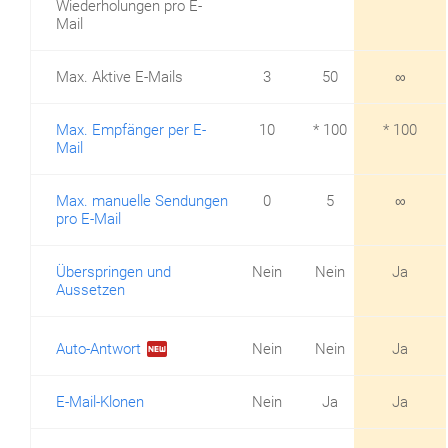
Wiederholungen pro E-
Mail
Max. Aktive E-Mails
3
50
∞
Max. Empfänger per E-
10
* 100
* 100
Mail
Max. manuelle Sendungen
0
5
∞
pro E-Mail
Überspringen und
Nein
Nein
Ja
Aussetzen
fiber_new
Auto-Antwort
Nein
Nein
Ja
E-Mail-Klonen
Nein
Ja
Ja