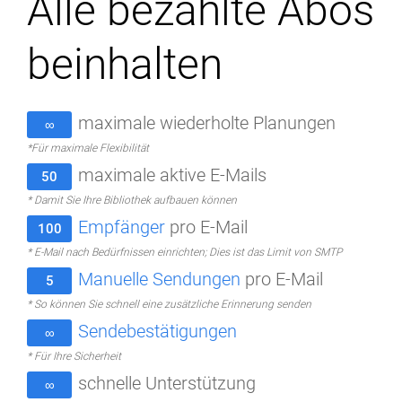
Alle bezahlte Abos
beinhalten
maximale wiederholte Planungen
∞
*Für maximale Flexibilität
maximale aktive E-Mails
50
* Damit Sie Ihre Bibliothek aufbauen können
Empfänger
pro E-Mail
100
* E-Mail nach Bedürfnissen einrichten; Dies ist das Limit von SMTP
Manuelle Sendungen
pro E-Mail
5
* So können Sie schnell eine zusätzliche Erinnerung senden
Sendebestätigungen
∞
* Für Ihre Sicherheit
schnelle Unterstützung
∞