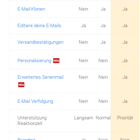
E-Mail-Klonen
Nein
Ja
Ja
Editiere deine E-Mails
Ja
Ja
Ja
Versandbestätigungen
Nein
Ja
Ja
fiber_new
Personalisierung
Nein
Nein
Ja
Erweitertes Serienmail
Nein
Nein
Ja
fiber_new
E-Mail Verfolgung
Nein
Nein
Ja
Unterstützung
Langsam
Normal
Priorität
Reaktionzeit