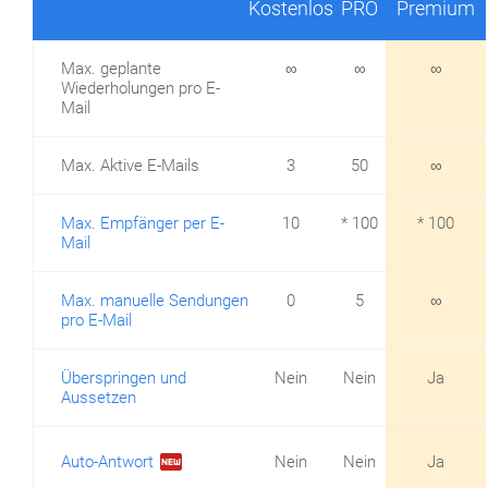
Kostenlos
PRO
Premium
Max. geplante
∞
∞
∞
Wiederholungen pro E-
Mail
Max. Aktive E-Mails
3
50
∞
Max. Empfänger per E-
10
* 100
* 100
Mail
Max. manuelle Sendungen
0
5
∞
pro E-Mail
Überspringen und
Nein
Nein
Ja
Aussetzen
fiber_new
Auto-Antwort
Nein
Nein
Ja