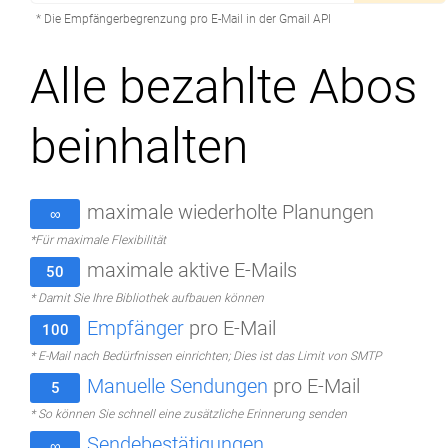
* Die Empfängerbegrenzung pro E-Mail in der Gmail API
Alle bezahlte Abos
beinhalten
maximale wiederholte Planungen
∞
*Für maximale Flexibilität
maximale aktive E-Mails
50
* Damit Sie Ihre Bibliothek aufbauen können
Empfänger
pro E-Mail
100
* E-Mail nach Bedürfnissen einrichten; Dies ist das Limit von SMTP
Manuelle Sendungen
pro E-Mail
5
* So können Sie schnell eine zusätzliche Erinnerung senden
Sendebestätigungen
∞