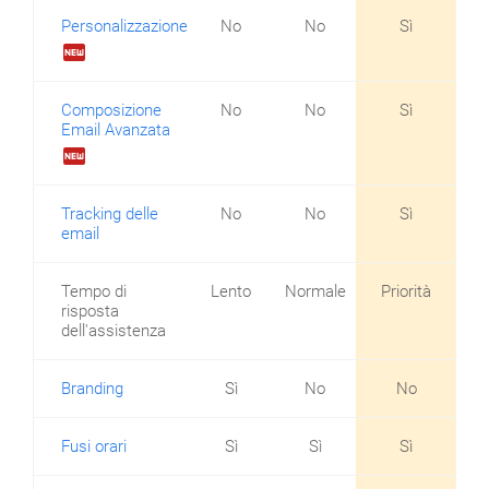
Personalizzazione
No
No
Sì
fiber_new
Composizione
No
No
Sì
Email Avanzata
fiber_new
Tracking delle
No
No
Sì
email
Tempo di
Lento
Normale
Priorità
risposta
dell'assistenza
Branding
Sì
No
No
Fusi orari
Sì
Sì
Sì