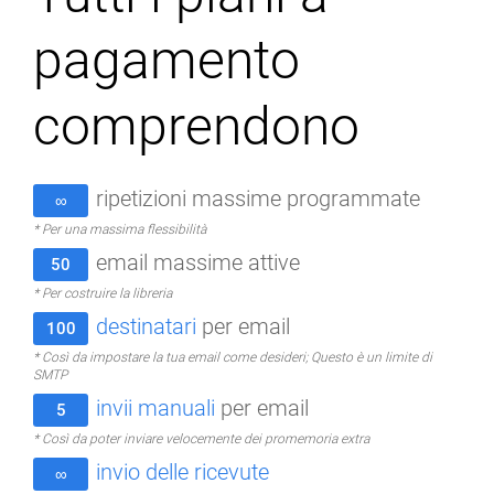
pagamento
comprendono
ripetizioni massime programmate
∞
* Per una massima flessibilità
email massime attive
50
* Per costruire la libreria
destinatari
per email
100
* Così da impostare la tua email come desideri; Questo è un limite di
SMTP
invii manuali
per email
5
* Così da poter inviare velocemente dei promemoria extra
invio delle ricevute
∞