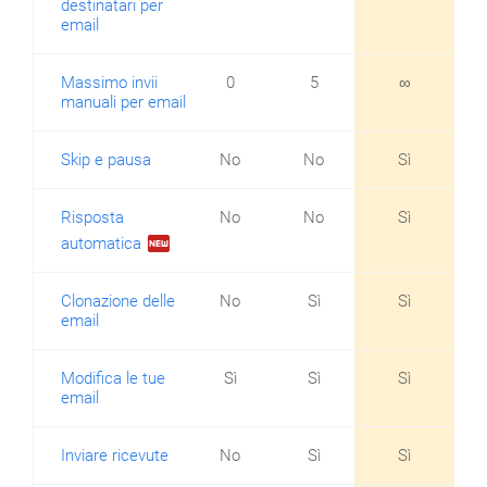
destinatari per
email
Massimo invii
0
5
∞
manuali per email
Skip e pausa
No
No
Sì
Risposta
No
No
Sì
fiber_new
automatica
Clonazione delle
No
Sì
Sì
email
Modifica le tue
Sì
Sì
Sì
email
Inviare ricevute
No
Sì
Sì