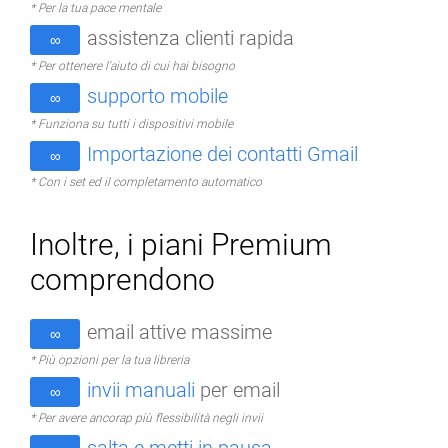
* Per la tua pace mentale
assistenza clienti rapida
∞
* Per ottenere l'aiuto di cui hai bisogno
supporto mobile
∞
* Funziona su tutti i dispositivi mobile
Importazione dei contatti Gmail
∞
* Con i set ed il completamento automatico
Inoltre, i piani Premium
comprendono
email attive massime
∞
* Più opzioni per la tua libreria
invii manuali
per email
∞
* Per avere ancorap più flessibilità negli invii