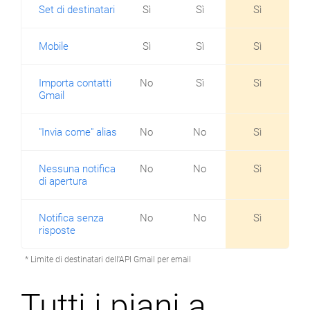
Set di destinatari
Sì
Sì
Sì
Mobile
Sì
Sì
Sì
Importa contatti
No
Sì
Sì
Gmail
"Invia come" alias
No
No
Sì
Nessuna notifica
No
No
Sì
di apertura
Notifica senza
No
No
Sì
risposte
* Limite di destinatari dell'API Gmail per email
Tutti i piani a