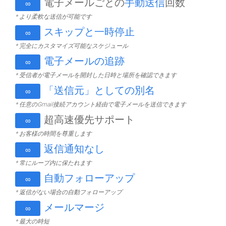
電子メールごとの
手動送信
回数
∞
* より柔軟な送信が可能です
スキップと一時停止
∞
* 完全にカスタマイズ可能なスケジュール
電子メールの追跡
∞
* 受信者が電子メールを開封した日時と場所を確認できます
「送信元」としての別名
∞
* 任意のGmail接続アカウント経由で電子メールを送信できます
超高速優先サポート
∞
* お客様の時間を尊重します
返信通知なし
∞
* 常にループ内に保たれます
自動フォローアップ
∞
* 返信がない場合の自動フォローアップ
メールマージ
∞
* 最大の時短