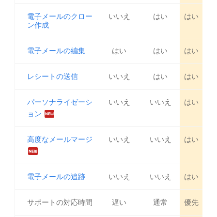
電子メールのクロー
いいえ
はい
はい
ン作成
電子メールの編集
はい
はい
はい
レシートの送信
いいえ
はい
はい
パーソナライゼーシ
いいえ
いいえ
はい
fiber_new
ョン
高度なメールマージ
いいえ
いいえ
はい
fiber_new
電子メールの追跡
いいえ
いいえ
はい
サポートの対応時間
遅い
通常
優先