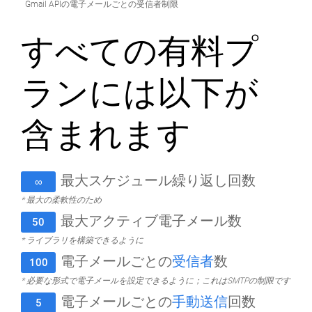
Gmail APIの電子メールごとの受信者制限
すべての有料プ
ランには以下が
含まれます
最大スケジュール繰り返し回数
∞
* 最大の柔軟性のため
最大アクティブ電子メール数
50
* ライブラリを構築できるように
電子メールごとの
受信者
数
100
* 必要な形式で電子メールを設定できるように；これはSMTPの制限です
電子メールごとの
手動送信
回数
5