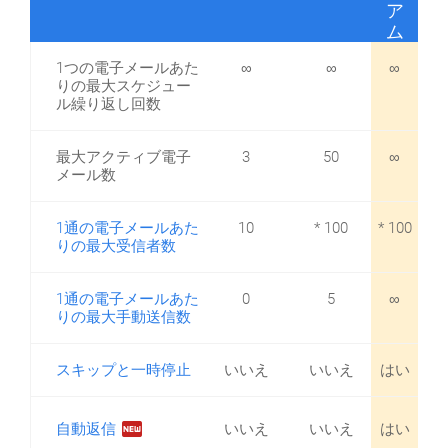
ア
ム
1つの電子メールあた
∞
∞
∞
りの最大スケジュー
ル繰り返し回数
最大アクティブ電子
3
50
∞
メール数
1通の電子メールあた
10
* 100
* 100
りの最大受信者数
1通の電子メールあた
0
5
∞
りの最大手動送信数
スキップと一時停止
いいえ
いいえ
はい
fiber_new
自動返信
いいえ
いいえ
はい