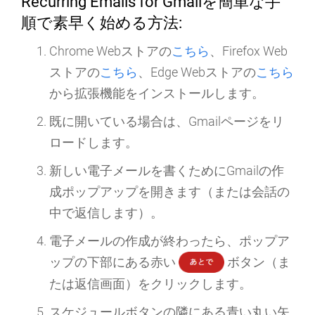
Recurring Emails for Gmailを簡単な手
順で素早く始める方法:
Chrome Webストアの
こちら
、Firefox Web
ストアの
こちら
、Edge Webストアの
こちら
から拡張機能を
インストール
します。
既に開いている場合は、Gmailページを
リ
ロード
します。
新しい電子メールを書くためにGmailの
作
成
ポップアップを開きます（または会話の
中で返信します）。
電子メールの作成が終わったら、ポップア
ップの下部にある赤い
ボタン（ま
たは返信画面）をクリックします。
スケジュール
ボタンの隣にある青い丸い矢