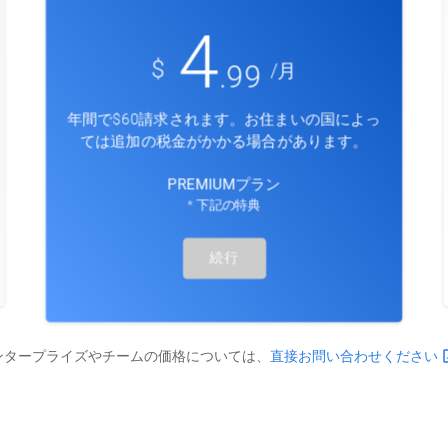
4
$
/月
.99
年間で$
60
請求されます。お住まいの国によっ
ては追加の税金がかかる場合があります。
PREMIUMプラン
* 下記の
特典
続行
open
ンタープライズやチームの価格については、
直接お問い合わせください