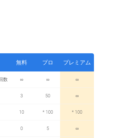
無料
プロ
プレミアム
回数
∞
∞
∞
3
50
∞
10
* 100
* 100
0
5
∞