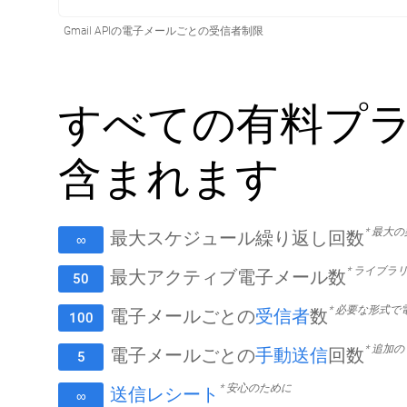
Gmail APIの電子メールごとの受信者制限
すべての有料プ
含まれます
* 最大
最大スケジュール繰り返し回数
∞
* ライブラ
最大アクティブ電子メール数
50
* 必要な形式
電子メールごとの
受信者
数
100
* 追加
電子メールごとの
手動送信
回数
5
* 安心のために
送信レシート
∞