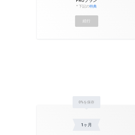
PROプラン
* 下記の
特典
続行
0%を保存
1ヶ月