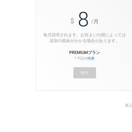
8
$
/月
毎月請求されます。お住まいの国によっては
追加の税金がかかる場合があります。
PREMIUMプラン
* 下記の
特典
続行
エ