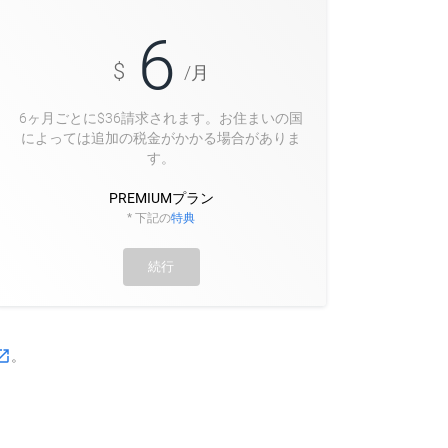
6
$
/月
6ヶ月ごとに$
36
請求されます。お住まいの国
によっては追加の税金がかかる場合がありま
す。
PREMIUMプラン
* 下記の
特典
続行
_in_new
。