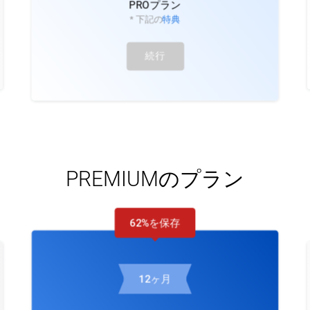
PROプラン
* 下記の
特典
続行
PREMIUMのプラン
62%を保存
12ヶ月