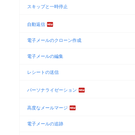
スキップと一時停止
fiber_new
自動返信
電子メールのクローン作成
電子メールの編集
レシートの送信
fiber_new
パーソナライゼーション
fiber_new
高度なメールマージ
電子メールの追跡