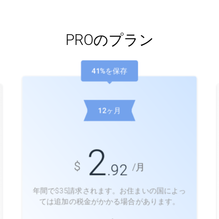
PROのプラン
41%を保存
12ヶ月
2
$
/月
.92
年間で$
35
請求されます。お住まいの国によっ
ては追加の税金がかかる場合があります。